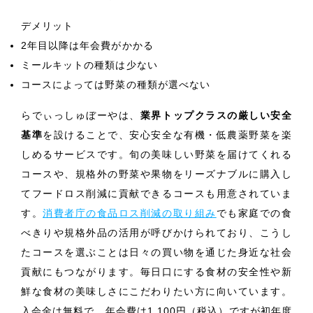
デメリット
2年目以降は年会費がかかる
ミールキットの種類は少ない
コースによっては野菜の種類が選べない
らでぃっしゅぼーやは、
業界トップクラスの厳しい安全
基準
を設けることで、安心安全な有機・低農薬野菜を楽
しめるサービスです。旬の美味しい野菜を届けてくれる
コースや、規格外の野菜や果物をリーズナブルに購入し
てフードロス削減に貢献できるコースも用意されていま
す。
消費者庁の食品ロス削減の取り組み
でも家庭での食
べきりや規格外品の活用が呼びかけられており、こうし
たコースを選ぶことは日々の買い物を通じた身近な社会
貢献にもつながります。毎日口にする食材の安全性や新
鮮な食材の美味しさにこだわりたい方に向いています。
入会金は無料で、年会費は1,100円（税込）ですが初年度