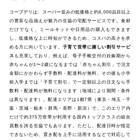
コープデリは、スーパー並みの低価格と約6,000品目以上
の豊富な品揃えが魅力の生協の宅配サービスです。食材
だけでなく、ミールキットや日用品の購入もできます
し、低価格な上に時短ができるため、コスパの高さを求
める方に向いています。
子育て世帯に嬉しい割引サービ
ス
も充実しており、例えば、母子手帳交付の妊娠期から
赤ちゃんが1〜2歳になるまでは「赤ちゃん割引」で注文
金額にかかわらず手数料・配達料が無料、その後も小学
校入学までは「子育て割引」で一定額以上の注文なら手
数料・配達料が無料になります（地域により期間・条件
は異なります）。配達エリアは1都7県（東京・埼玉・千
葉・茨城・栃木・群馬・長野・新潟）で、このエリア内
だけで約375万世帯が利用する国内トップクラスの組合
員数を誇る生協でもあります。ただし、配達日時が指定
できないため、置き配を上手に活用するなどで対応して