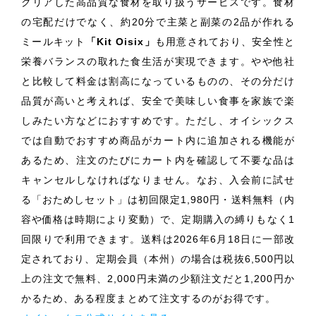
クリアした高品質な食材を取り扱うサービスです。食材
の宅配だけでなく、約20分で主菜と副菜の2品が作れる
ミールキット
「Kit Oisix」
も用意されており、安全性と
栄養バランスの取れた食生活が実現できます。やや他社
と比較して料金は割高になっているものの、その分だけ
品質が高いと考えれば、安全で美味しい食事を家族で楽
しみたい方などにおすすめです。ただし、オイシックス
では自動でおすすめ商品がカート内に追加される機能が
あるため、注文のたびにカート内を確認して不要な品は
キャンセルしなければなりません。なお、入会前に試せ
る「おためしセット」は初回限定1,980円・送料無料（内
容や価格は時期により変動）で、定期購入の縛りもなく1
回限りで利用できます。送料は2026年6月18日に一部改
定されており、定期会員（本州）の場合は税抜6,500円以
上の注文で無料、2,000円未満の少額注文だと1,200円か
かるため、ある程度まとめて注文するのがお得です。