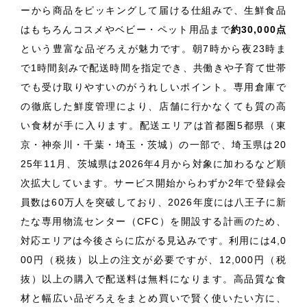
ーから商品をピッキングして届ける仕組みで、生鮮食品
はもちろんコスメやベビー・ペット用品まで
約30,000点
という豊富な品ぞろえが魅力です。朝7時から夜23時ま
で1時間刻みで配送時間を指定でき、共働きや子育て世帯
でも受け取りやすいのがうれしいポイント。専用倉庫で
の徹底した鮮度管理により、店舗に行かなくても質の高
い食材が手に入ります。配送エリアは首都圏5都県（東
京・神奈川・千葉・埼玉・茨城）の一部で、埼玉県は20
25年11月、茨城県は2026年4月から対象に加わるなど順
次拡大しています。サービス開始からわずか2年で登録会
員数は60万人を突破しており、2026年度には八王子に新
たな専用物流センター（CFC）を開設する計画のため、
対応エリアは今後さらに広がる見込みです。利用には4,0
00円（税抜）以上の注文が必要ですが、12,000円（税
抜）以上の購入で配送料は無料になります。高品質な食
材と幅広い品ぞろえをまとめ買いで賢く使いたい方に、