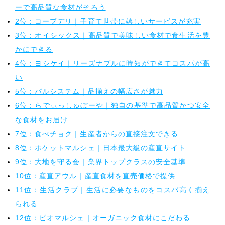
ーで高品質な食材がそろう
2位：コープデリ｜子育て世帯に嬉しいサービスが充実
3位：オイシックス｜高品質で美味しい食材で食生活を豊
かにできる
4位：ヨシケイ｜リーズナブルに時短ができてコスパが高
い
5位：パルシステム｜品揃えの幅広さが魅力
6位：らでぃっしゅぼーや｜独自の基準で高品質かつ安全
な食材をお届け
7位：食べチョク｜生産者からの直接注文できる
8位：ポケットマルシェ｜日本最大級の産直サイト
9位：大地を守る会｜業界トップクラスの安全基準
10位：産直アウル｜産直食材を直売価格で提供
11位：生活クラブ｜生活に必要なものをコスパ高く揃え
られる
12位：ビオマルシェ｜オーガニック食材にこだわる