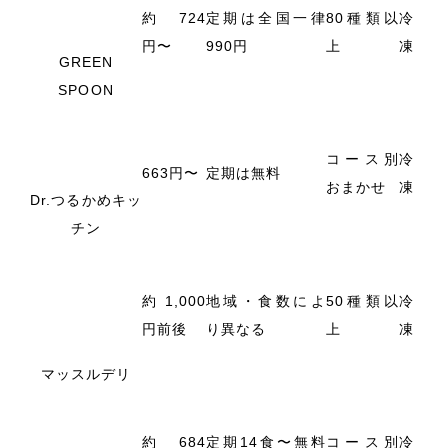
約724
定期は全国一律
80種類以
冷
円〜
990円
上
凍
GREEN
SPOON
コース別
冷
663円〜
定期は無料
おまかせ
凍
Dr.つるかめキッ
チン
約1,000
地域・食数によ
50種類以
冷
円前後
り異なる
上
凍
マッスルデリ
約684
定期14食〜無料
コース別
冷