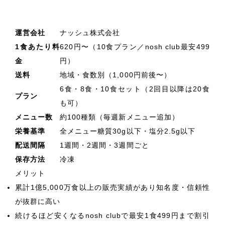
運営会社
ナッシュ株式会社
1食あたり料
620円〜（10食プラン／nosh club最安499
金
円）
送料
地域・食数別（1,000円前後〜）
6食・8食・10食セット（2回目以降は20食
プラン
も可）
メニュー数
約100種類（毎週新メニュー追加）
栄養基準
全メニュー糖質30g以下・塩分2.5g以下
配送間隔
1週間・2週間・3週間ごと
保存方法
冷凍
メリット
累計1億5,000万食以上の販売実績があり知名度・信頼性
が抜群に高い
続けるほど安くなるnosh clubで最安1食499円まで割引