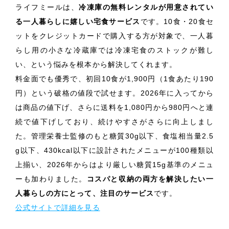
ライフミールは、
冷凍庫の無料レンタルが用意されてい
る一人暮らしに嬉しい宅食サービス
です。10食・20食セ
ットをクレジットカードで購入する方が対象で、一人暮
らし用の小さな冷蔵庫では冷凍宅食のストックが難し
い、という悩みを根本から解決してくれます。
料金面でも優秀で、初回10食が1,900円（1食あたり190
円）という破格の値段で試せます。2026年に入ってから
は商品の値下げ、さらに送料を1,080円から980円へと連
続で値下げしており、続けやすさがさらに向上しまし
た。管理栄養士監修のもと糖質30g以下、食塩相当量2.5
g以下、430kcal以下に設計されたメニューが100種類以
上揃い、2026年からはより厳しい糖質15g基準のメニュ
ーも加わりました。
コスパと収納の両方を解決したい一
人暮らしの方にとって、注目のサービス
です。
公式サイトで詳細を見る