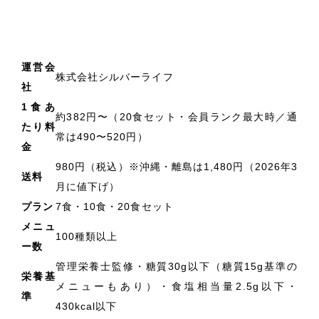
運営会
株式会社シルバーライフ
社
1食あ
約382円〜（20食セット・会員ランク最大時／通
たり料
常は490〜520円）
金
980円（税込）※沖縄・離島は1,480円（2026年3
送料
月に値下げ）
プラン
7食・10食・20食セット
メニュ
100種類以上
ー数
管理栄養士監修・糖質30g以下（糖質15g基準の
栄養基
メニューもあり）・食塩相当量2.5g以下・
準
430kcal以下