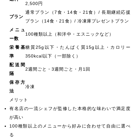
2,500円
通常プラン（7食・14食・21食）/ 長期継続応援
プラン
プラン（14食・21食）/ 冷凍庫プレゼントプラン
メニュ
100種類以上（和洋中・エスニックなど）
ー数
栄養基
糖質25g以下・たんぱく質15g以上・カロリー
準
350kcal以下（一部除く）
配送間
2週間ごと・3週間ごと・月1回
隔
保存方
冷凍
法
メリット
有名店の一流シェフが監修した本格的な味わいで満足度
が高い
100種類以上のメニューから好みに合わせて自由に選べ
る