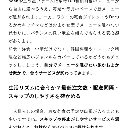
noshや三ツ星ファームは常時100種類前後のメニューか
ら自由に選べるうえ、毎週〜毎月のペースで新メニュー
が追加されます。一方、ワタミの宅食ダイレクトやDr.つ
るかめキッチンなどはおまかせ型でメニューを選べない
代わりに、バランスの良い献立を組んでもらえる安心感
があります。
和食・洋食・中華だけでなく、韓国料理やエスニック料
理など幅広いジャンルをカバーしているかどうかもチェ
ックしましょう。
自分でメニューを選びたい派かおまか
せ派かで、合うサービスが変わってきます
。
生活リズムに合うか？最低注文数・配送間隔・
スキップのしやすさを確かめる
一人暮らしの場合、急な外食の予定や出張が入ることも
多いですよね。
スキップや停止がしやすいサービスを選
んでおくと、無駄なくマイペースに続けられます
。