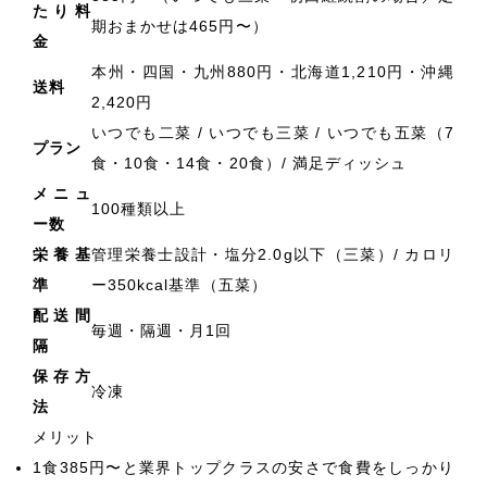
たり料
期おまかせは465円〜）
金
本州・四国・九州880円・北海道1,210円・沖縄
送料
2,420円
いつでも二菜 / いつでも三菜 / いつでも五菜（7
プラン
食・10食・14食・20食）/ 満足ディッシュ
メニュ
100種類以上
ー数
栄養基
管理栄養士設計・塩分2.0g以下（三菜）/ カロリ
準
ー350kcal基準（五菜）
配送間
毎週・隔週・月1回
隔
保存方
冷凍
法
メリット
1食385円〜と業界トップクラスの安さで食費をしっかり