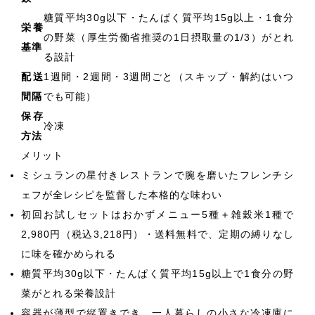
糖質平均30g以下・たんぱく質平均15g以上・1食分
栄養
の野菜（厚生労働省推奨の1日摂取量の1/3）がとれ
基準
る設計
配送
1週間・2週間・3週間ごと（スキップ・解約はいつ
間隔
でも可能）
保存
冷凍
方法
メリット
ミシュランの星付きレストランで腕を磨いたフレンチシ
ェフが全レシピを監督した本格的な味わい
初回お試しセットはおかずメニュー5種＋雑穀米1種で
2,980円（税込3,218円）・送料無料で、定期の縛りなし
に味を確かめられる
糖質平均30g以下・たんぱく質平均15g以上で1食分の野
菜がとれる栄養設計
容器が薄型で縦置きでき、一人暮らしの小さな冷凍庫に