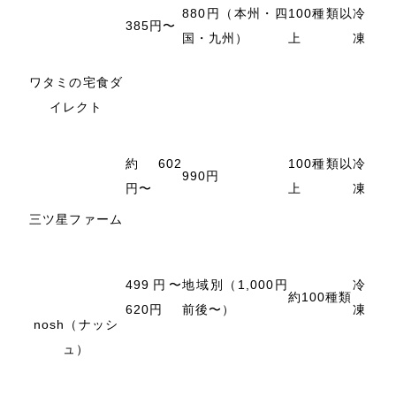
880円（本州・四
100種類以
冷
385円〜
国・九州）
上
凍
ワタミの宅食ダ
イレクト
約602
100種類以
冷
990円
円〜
上
凍
三ツ星ファーム
499円〜
地域別（1,000円
冷
約100種類
620円
前後〜）
凍
nosh（ナッシ
ュ）