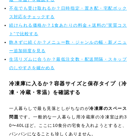
不在でも受け取れるか？日時指定・置き配・宅配ボック
ス対応をチェックする
続けられる価格か？1食あたりの料金＋送料の”実質コス
ト”で比較する
飽きずに続くか？メニュー数・ジャンルの幅・新メニュ
ー追加頻度を見る
生活リズムに合うか？最低注文数・配送間隔・スキップ
のしやすさを確かめる
冷凍庫に入るか？容器サイズと保存タイプ（冷
凍・冷蔵・常温）を確認する
一人暮らしで最も見落としがちなのが
冷凍庫のスペース
問題
です。一般的な一人暮らし用冷蔵庫の冷凍室は約3
0〜40Lほど。ここに10食分の宅食を入れようとすると、
パンパンになることも珍しくありません。