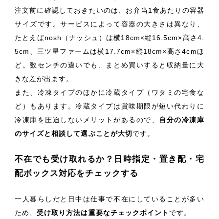
注文前に確認しておきたいのは、お弁当1食あたりの容器
サイズです。サービスによって容器の大きさは異なり、
たとえばnosh（ナッシュ）は横18cm×縦16.5cm×高さ4.
5cm、三ツ星ファームは横17.7cm×縦18cm×高さ4cmほ
ど。数センチの違いでも、まとめ買いすると収納量に大
きな差が出ます。
また、冷凍タイプのほかに冷蔵タイプ（ワタミの宅食な
ど）もあります。冷蔵タイプは賞味期限が短い代わりに
冷凍庫を圧迫しないメリットがあるので、
自分の冷凍庫
のサイズと相談して選ぶことが大切
です。
不在でも受け取れるか？日時指定・置き配・宅
配ボックス対応をチェックする
一人暮らしだと日中は仕事で不在にしていることが多い
ため、
受け取り方法は重要なチェックポイント
です。