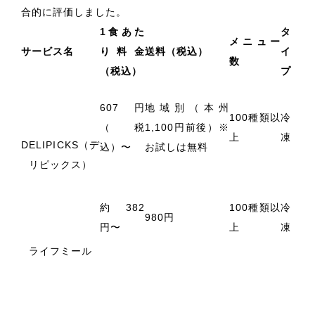
合的に評価しました。
1食あた
タ
メニュー
サービス名
り料金
送料（税込）
イ
数
（税込）
プ
607円
地域別（本州
100種類以
冷
（税
1,100円前後）※
上
凍
DELIPICKS（デ
込）〜
お試しは無料
リピックス）
約382
100種類以
冷
980円
円〜
上
凍
ライフミール