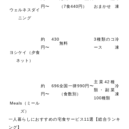
円〜
（7食440円）
おまかせ
凍
ウェルネスダイ
ニング
約430
3種類のコ
冷
無料
円〜
ース
凍
ヨシケイ（夕食
ネット）
主菜42種
約696
全国一律990円〜
冷
類・副菜
円〜
（食数別）
凍
100種類
Meals（ミール
ズ）
一人暮らしにおすすめの宅食サービス11選【総合ランキ
ング】