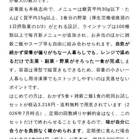
が最大の魅力です。
栄養面も本格志向で、メニューは糖質平均30g以下・た
んぱく質平均15g以上、1食分の野菜（厚生労働省推奨の
1日摂取量の1/3）がとれる設計。ラインナップは100種
類以上で毎月新メニューが追加され、お弁当のほかに雑
穀ご飯やスープ等も自由に組み合わせられます。
自炊が
続かず栄養が偏りがちな一人暮らしでも、レンジで温め
るだけで主菜・副菜・野菜がそろった一食が完成
しま
す。容器は薄型で縦置きもできるため、容量の小さい一
人暮らし用冷凍庫でもストックしやすいのは見逃せない
ポイントです。
はじめての方は、おかず5食＋雑穀ご飯1食の初回お試し
セットが税込3,218円・送料無料で用意されています（2
026年7月時点）。定期の回数縛りや解約金はなく、この
セットだけで終わらせることもできるので、
味が自分に
合うかを負担なく確かめられます
。定期便に進んだ場合