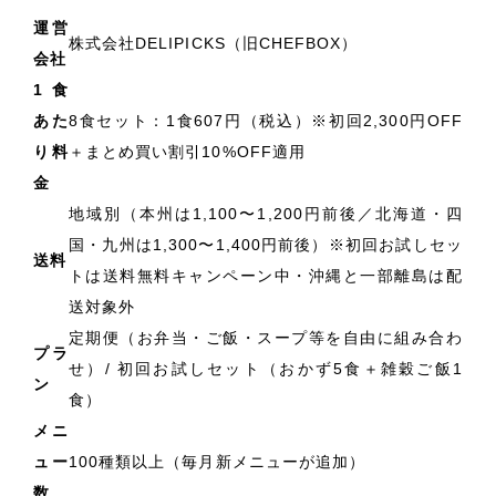
運営
株式会社DELIPICKS（旧CHEFBOX）
会社
1食
あた
8食セット：1食607円（税込）※初回2,300円OFF
り料
＋まとめ買い割引10%OFF適用
金
地域別（本州は1,100〜1,200円前後／北海道・四
国・九州は1,300〜1,400円前後）※初回お試しセッ
送料
トは送料無料キャンペーン中・沖縄と一部離島は配
送対象外
定期便（お弁当・ご飯・スープ等を自由に組み合わ
プラ
せ）/ 初回お試しセット（おかず5食＋雑穀ご飯1
ン
食）
メニ
ュー
100種類以上（毎月新メニューが追加）
数