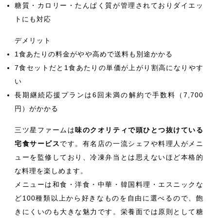
糖質・カロリー・たんぱく質が管理されておりダイエッ
トにも対応
デメリット
1食あたりの料金がやや高めで送料も別途かかる
7食セットだと1食あたりの単価が上がり割高になりやす
い
長期継続応援プランは6回未満の解約で手数料（7,700
円）がかかる
三ツ星ファームは
味のクオリティで頭ひとつ抜けている
宅食サービス
です。有名店の一流シェフや料理人がメニ
ューを監修しており、冷凍弁当とは思えないほど本格的
な料理を楽しめます。
メニューは和食・洋食・中華・韓国料理・エスニックな
ど100種類以上から好きなものを自由に選べるので、飽
きにくいのも大きな魅力です。栄養面では原則として糖