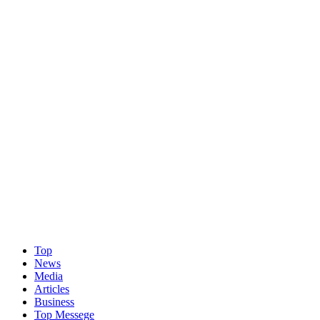
Top
News
Media
Articles
Business
Top Messege