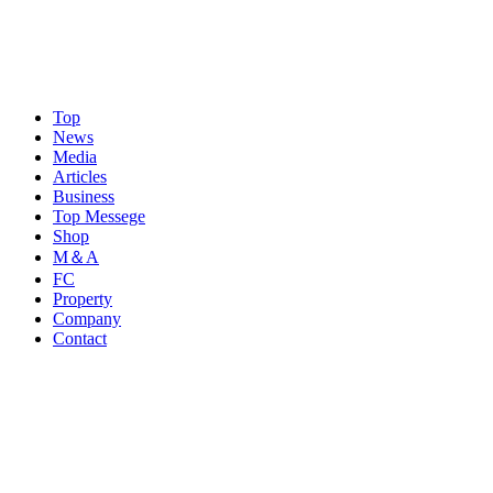
Top
News
Media
Articles
Business
Top Messege
Shop
M＆A
FC
Property
Company
Contact