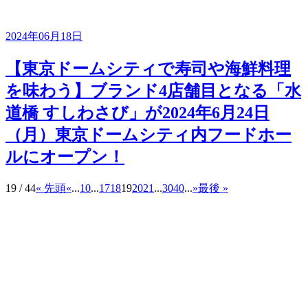
2024年06月18日
【東京ドームシティで寿司や海鮮料理
を味わう】ブランド4店舗目となる「水
道橋 すしわさび」が2024年6月24日
（月）東京ドームシティ内フードホー
ルにオープン！
19 / 44
« 先頭
«
...
10
...
17
18
19
20
21
...
30
40
...
»
最後 »