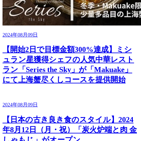
2024年08月09日
【開始2日で目標金額300%達成】ミシ
ュラン星獲得シェフの人気中華レスト
ラン「Series the Sky」が「Makuake」
にて上海蟹尽くしコースを提供開始
2024年08月09日
【日本の古き良き食のスタイル】2024
年8月12日（月・祝）「炭火炉端と肉 金
しゃもじ」がオープン