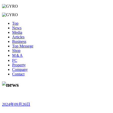
Top
News
Media
Articles
Business
Top Messege
Shop
M＆A
FC
Property
Company
Contact
2024年09月26日