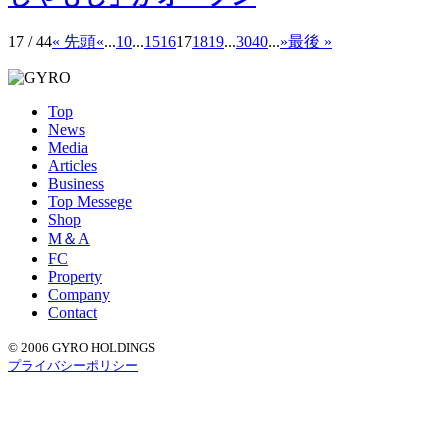
17 / 44
« 先頭
«
...
10
...
15
16
17
18
19
...
30
40
...
»
最後 »
Top
News
Media
Articles
Business
Top Messege
Shop
M＆A
FC
Property
Company
Contact
© 2006 GYRO HOLDINGS
プライバシーポリシー