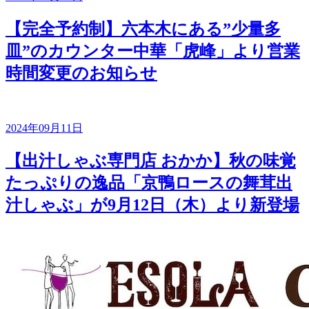
【完全予約制】六本木にある”少量多
皿”のカウンター中華「虎峰」より営業
時間変更のお知らせ
2024年09月11日
【出汁しゃぶ専門店 おかか】秋の味覚
たっぷりの逸品「京鴨ロースの舞茸出
汁しゃぶ」が9月12日（木）より新登場