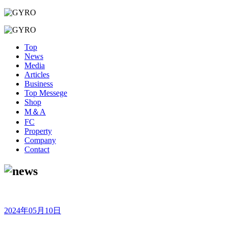
Top
News
Media
Articles
Business
Top Messege
Shop
M＆A
FC
Property
Company
Contact
2024年05月10日