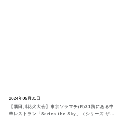
Sky」にて『父の日特別コース』が登場
2024年05月31日
【隅田川花火大会】東京ソラマチ(R)31階にある中
華レストラン「Series the Sky」（シリーズ ザ
スカイ）一夜限りの特別コースを6⽉1⽇（土）よ
り予約開始