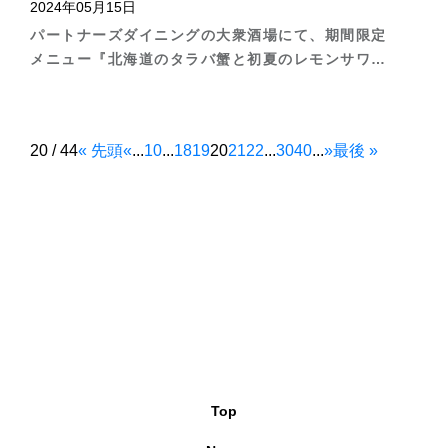
2024年05月15日
パートナーズダイニングの大衆酒場にて、期間限定
メニュー『北海道のタラバ蟹と初夏のレモンサワ
ー』が登場
20 / 44
« 先頭
«
...
10
...
18
19
20
21
22
...
30
40
...
»
最後 »
Top