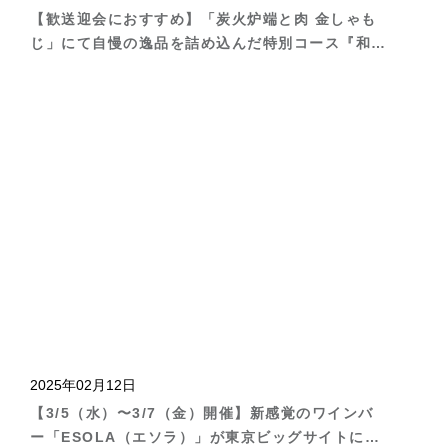
【歓送迎会におすすめ】「炭火炉端と肉 金しゃも
じ」にて自慢の逸品を詰め込んだ特別コース『和み
コース（nagomi）』が登場
2025年02月12日
【3/5（水）〜3/7（金）開催】新感覚のワインバ
ー「ESOLA（エソラ）」が東京ビッグサイトにて