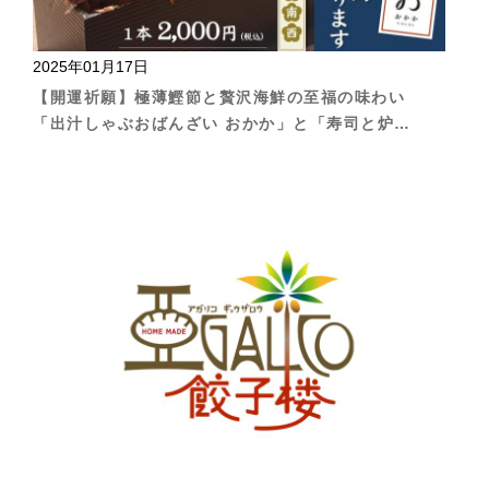
2025年01月17日
【開運祈願】極薄鰹節と贅沢海鮮の至福の味わい
「出汁しゃぶおばんざい おかか」と「寿司と炉端
すし山 新宿」のコラボ恵方巻きが登場