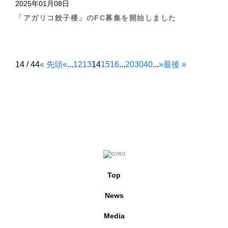
2025年01月08日
「アガリコ餃子楼」のFC募集を開始しました
14 / 44
« 先頭
«
...
12
13
14
15
16
...
20
30
40
...
»
最後 »
Top
News
Media